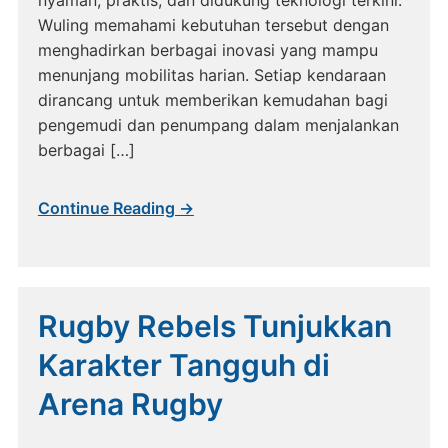
nyaman, praktis, dan didukung teknologi terkini.
Wuling memahami kebutuhan tersebut dengan
menghadirkan berbagai inovasi yang mampu
menunjang mobilitas harian. Setiap kendaraan
dirancang untuk memberikan kemudahan bagi
pengemudi dan penumpang dalam menjalankan
berbagai […]
Continue Reading →
Rugby Rebels Tunjukkan
Karakter Tangguh di
Arena Rugby