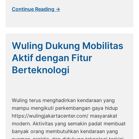
Continue Reading →
Wuling Dukung Mobilitas
Aktif dengan Fitur
Berteknologi
Wuling terus menghadirkan kendaraan yang
mampu mengikuti perkembangan gaya hidup
https://wulingjakartacenter.com/ masyarakat
modern. Aktivitas yang semakin padat membuat
banyak orang membutuhkan kendaraan yang