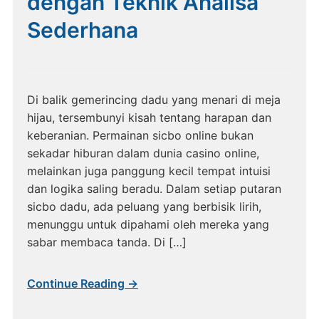
dengan Teknik Analisa
Sederhana
Di balik gemerincing dadu yang menari di meja
hijau, tersembunyi kisah tentang harapan dan
keberanian. Permainan sicbo online bukan
sekadar hiburan dalam dunia casino online,
melainkan juga panggung kecil tempat intuisi
dan logika saling beradu. Dalam setiap putaran
sicbo dadu, ada peluang yang berbisik lirih,
menunggu untuk dipahami oleh mereka yang
sabar membaca tanda. Di […]
Continue Reading →