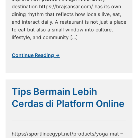
destination https://brajsansar.com/ has its own
dining rhythm that reflects how locals live, eat,
and interact daily. A restaurant is not just a place
to eat but also a small window into culture,
lifestyle, and community […]
Continue Reading →
Tips Bermain Lebih
Cerdas di Platform Online
https://sportlineegypt.net/products/yoga-mat –