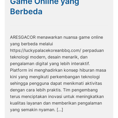
Game Online yang
Berbeda
ARESGACOR menawarkan nuansa game online
yang berbeda melalui
https://luckypalacekoreanbbq.com/ perpaduan
teknologi modern, desain menarik, dan
pengalaman digital yang lebih interaktif.
Platform ini menghadirkan konsep hiburan masa
kini yang mengikuti perkembangan teknologi
sehingga pengguna dapat menikmati aktivitas
dengan cara lebih praktis. Tim pengembang
terus menciptakan inovasi untuk meningkatkan
kualitas layanan dan memberikan pengalaman
yang semakin nyaman. […]