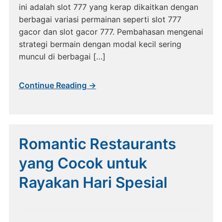
ini adalah slot 777 yang kerap dikaitkan dengan
berbagai variasi permainan seperti slot 777
gacor dan slot gacor 777. Pembahasan mengenai
strategi bermain dengan modal kecil sering
muncul di berbagai […]
Continue Reading →
Romantic Restaurants
yang Cocok untuk
Rayakan Hari Spesial