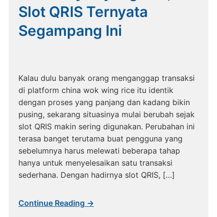
Slot QRIS Ternyata
Segampang Ini
Kalau dulu banyak orang menganggap transaksi
di platform china wok wing rice itu identik
dengan proses yang panjang dan kadang bikin
pusing, sekarang situasinya mulai berubah sejak
slot QRIS makin sering digunakan. Perubahan ini
terasa banget terutama buat pengguna yang
sebelumnya harus melewati beberapa tahap
hanya untuk menyelesaikan satu transaksi
sederhana. Dengan hadirnya slot QRIS, […]
Continue Reading →