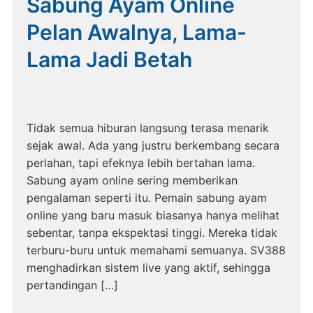
Sabung Ayam Online
Pelan Awalnya, Lama-
Lama Jadi Betah
Tidak semua hiburan langsung terasa menarik
sejak awal. Ada yang justru berkembang secara
perlahan, tapi efeknya lebih bertahan lama.
Sabung ayam online sering memberikan
pengalaman seperti itu. Pemain sabung ayam
online yang baru masuk biasanya hanya melihat
sebentar, tanpa ekspektasi tinggi. Mereka tidak
terburu-buru untuk memahami semuanya. SV388
menghadirkan sistem live yang aktif, sehingga
pertandingan […]