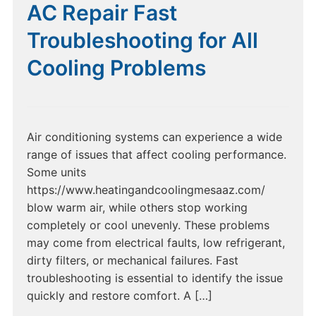
AC Repair Fast
Troubleshooting for All
Cooling Problems
Air conditioning systems can experience a wide
range of issues that affect cooling performance.
Some units
https://www.heatingandcoolingmesaaz.com/
blow warm air, while others stop working
completely or cool unevenly. These problems
may come from electrical faults, low refrigerant,
dirty filters, or mechanical failures. Fast
troubleshooting is essential to identify the issue
quickly and restore comfort. A […]