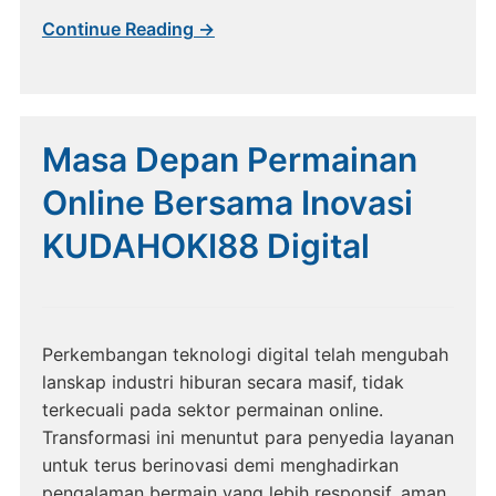
Continue Reading →
Masa Depan Permainan
Online Bersama Inovasi
KUDAHOKI88 Digital
Perkembangan teknologi digital telah mengubah
lanskap industri hiburan secara masif, tidak
terkecuali pada sektor permainan online.
Transformasi ini menuntut para penyedia layanan
untuk terus berinovasi demi menghadirkan
pengalaman bermain yang lebih responsif, aman,