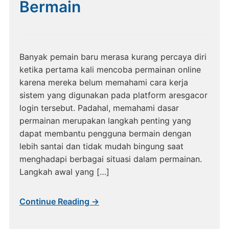
Bermain
Banyak pemain baru merasa kurang percaya diri
ketika pertama kali mencoba permainan online
karena mereka belum memahami cara kerja
sistem yang digunakan pada platform aresgacor
login tersebut. Padahal, memahami dasar
permainan merupakan langkah penting yang
dapat membantu pengguna bermain dengan
lebih santai dan tidak mudah bingung saat
menghadapi berbagai situasi dalam permainan.
Langkah awal yang […]
Continue Reading →