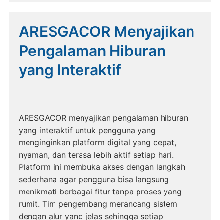
ARESGACOR Menyajikan
Pengalaman Hiburan
yang Interaktif
ARESGACOR menyajikan pengalaman hiburan
yang interaktif untuk pengguna yang
menginginkan platform digital yang cepat,
nyaman, dan terasa lebih aktif setiap hari.
Platform ini membuka akses dengan langkah
sederhana agar pengguna bisa langsung
menikmati berbagai fitur tanpa proses yang
rumit. Tim pengembang merancang sistem
dengan alur yang jelas sehingga setiap