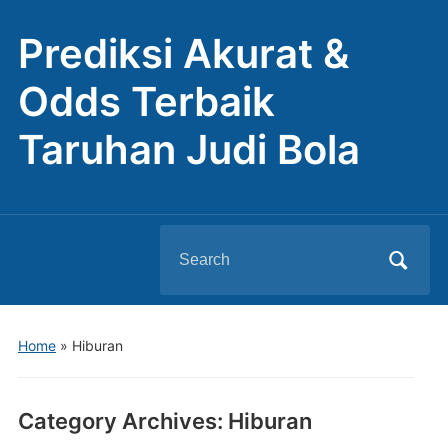
Prediksi Akurat &
Odds Terbaik
Taruhan Judi Bola
Search
for:
Home
» Hiburan
Category Archives:
Hiburan