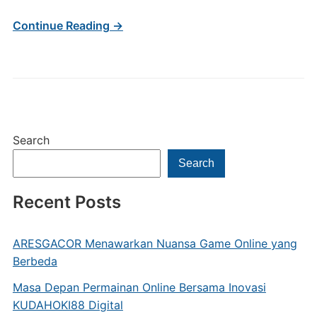
Continue Reading →
Search
Search
Recent Posts
ARESGACOR Menawarkan Nuansa Game Online yang
Berbeda
Masa Depan Permainan Online Bersama Inovasi
KUDAHOKI88 Digital