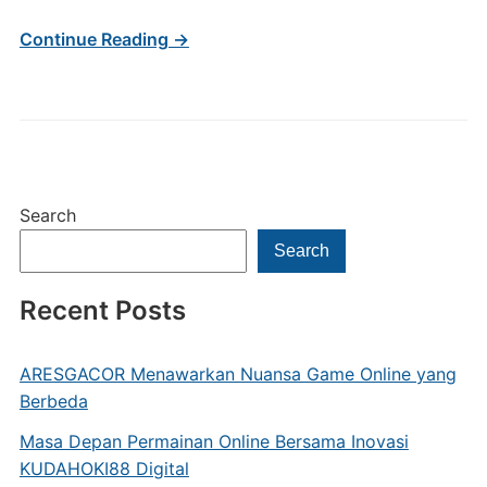
Continue Reading →
Search
Search
Recent Posts
ARESGACOR Menawarkan Nuansa Game Online yang
Berbeda
Masa Depan Permainan Online Bersama Inovasi
KUDAHOKI88 Digital